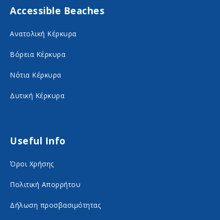
Accessible Beaches
a
n
c
s
Ανατολική Κέρκυρα
e
t
Βόρεια Κέρκυρα
b
a
o
g
Νότια Κέρκυρα
o
r
Δυτική Κέρκυρα
k
a
o
m
n
o
Useful Info
s
n
Όροι Χρήσης
o
s
c
o
Πολιτική Απορρήτου
i
c
Δήλωση προσβασιμότητας
a
i