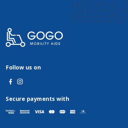
Follow us on
V
V
i
i
s
s
Secure payments with
i
i
t
t
F
I