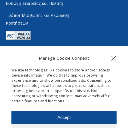
Ευθύνη Εταιρείας και Πελάτη
l
a
m
l
Τρόποι Μίσθωσης και Ακύρωση
Κρατήσεων
e
m
d
e
i
d
a
i
Manage Cookie Consent
a
Επικοινωνία
We use technologies like cookies to store and/or access
device information. We do this to improve browsing
info@gogomobility.gr
experience and to show personalized ads. Consenting to
these technologies will allow us to process data such as
+30 6982903518
browsing behavior or unique IDs on this site. Not
consenting or withdrawing consent, may adversely affect
certain features and functions.
0 Palaiokastritsas Street,
Skripero
Accept