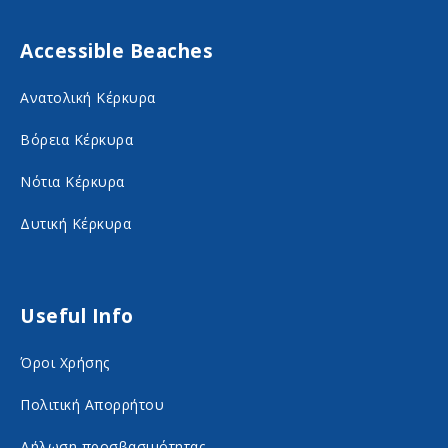
F
I
Accessible Beaches
a
n
c
s
Ανατολική Κέρκυρα
e
t
Βόρεια Κέρκυρα
b
a
o
g
Νότια Κέρκυρα
o
r
Δυτική Κέρκυρα
k
a
o
m
n
o
Useful Info
s
n
Όροι Χρήσης
o
s
c
o
Πολιτική Απορρήτου
i
c
Δήλωση προσβασιμότητας