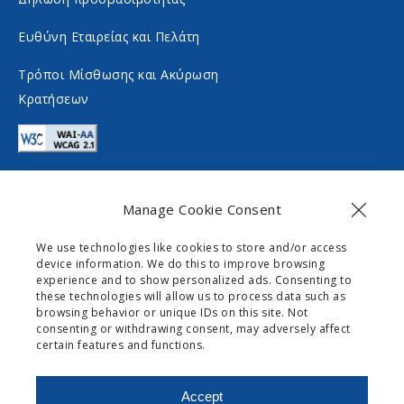
a
i
Ευθύνη Εταιρείας και Πελάτη
l
a
m
l
Τρόποι Μίσθωσης και Ακύρωση
Κρατήσεων
e
m
d
e
i
d
a
i
Manage Cookie Consent
a
Επικοινωνία
We use technologies like cookies to store and/or access
device information. We do this to improve browsing
info@gogomobility.gr
experience and to show personalized ads. Consenting to
these technologies will allow us to process data such as
+30 6982903518
browsing behavior or unique IDs on this site. Not
consenting or withdrawing consent, may adversely affect
certain features and functions.
0 Palaiokastritsas Street,
Skripero
Accept