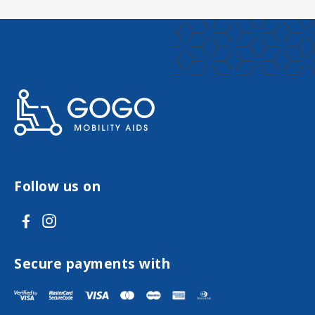
Follow us on
V
V
i
i
s
s
Secure payments with
i
i
t
t