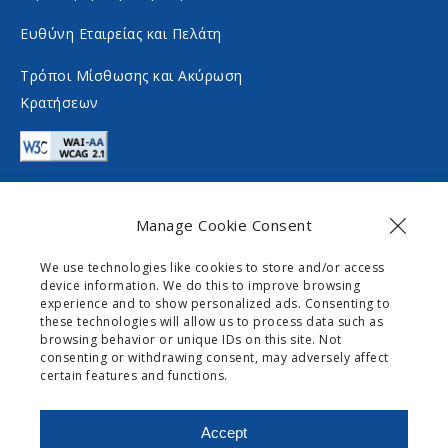
a
i
Ευθύνη Εταιρείας και Πελάτη
l
a
m
l
Τρόποι Μίσθωσης και Ακύρωση
Κρατήσεων
e
m
d
e
i
d
a
i
Manage Cookie Consent
a
Επικοινωνία
We use technologies like cookies to store and/or access
device information. We do this to improve browsing
info@gogomobility.gr
experience and to show personalized ads. Consenting to
these technologies will allow us to process data such as
+30 6982903518
browsing behavior or unique IDs on this site. Not
consenting or withdrawing consent, may adversely affect
certain features and functions.
0 Palaiokastritsas Street,
Skripero
Accept