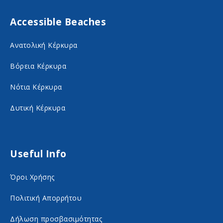
F
I
Accessible Beaches
a
n
c
s
Ανατολική Κέρκυρα
e
t
Βόρεια Κέρκυρα
b
a
o
g
Νότια Κέρκυρα
o
r
Δυτική Κέρκυρα
k
a
o
m
n
o
Useful Info
s
n
Όροι Χρήσης
o
s
c
o
Πολιτική Απορρήτου
i
c
Δήλωση προσβασιμότητας