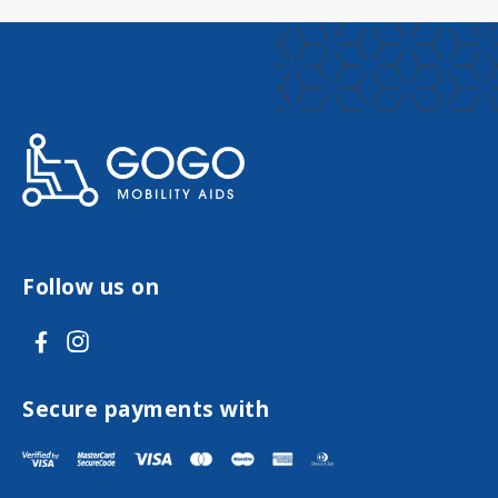
Follow us on
V
V
i
i
s
s
Secure payments with
i
i
t
t