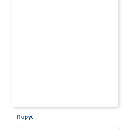
Πυργί