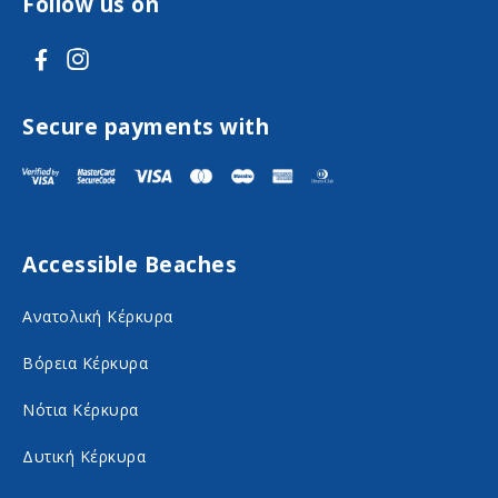
Follow us on
V
V
i
i
s
s
Secure payments with
i
i
t
t
F
I
Accessible Beaches
a
n
c
s
Ανατολική Κέρκυρα
e
t
Βόρεια Κέρκυρα
b
a
o
g
Νότια Κέρκυρα
o
r
Δυτική Κέρκυρα
k
a