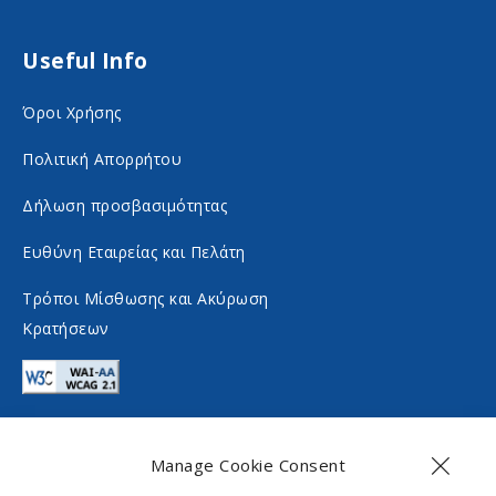
o
m
n
o
Useful Info
s
n
Όροι Χρήσης
o
s
c
o
Πολιτική Απορρήτου
i
c
Δήλωση προσβασιμότητας
a
i
Ευθύνη Εταιρείας και Πελάτη
l
a
m
l
Τρόποι Μίσθωσης και Ακύρωση
Κρατήσεων
e
m
d
e
i
d
a
i
Manage Cookie Consent
a
Επικοινωνία