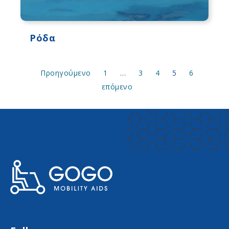
Ρόδα
Προηγούμενο
1
…
3
4
5
6
επόμενο