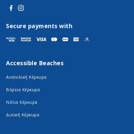
V
V
i
i
s
s
Secure payments with
i
i
t
t
F
I
Accessible Beaches
a
n
c
s
Ανατολική Κέρκυρα
e
t
Βόρεια Κέρκυρα
b
a
o
g
Νότια Κέρκυρα
o
r
Δυτική Κέρκυρα
k
a
o
m