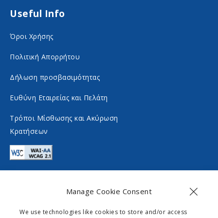
n
o
Useful Info
s
n
Όροι Χρήσης
o
s
c
o
Πολιτική Απορρήτου
i
c
Δήλωση προσβασιμότητας
a
i
Ευθύνη Εταιρείας και Πελάτη
l
a
m
l
Τρόποι Μίσθωσης και Ακύρωση
Κρατήσεων
e
m
d
e
i
d
a
i
Manage Cookie Consent
a
Επικοινωνία
We use technologies like cookies to store and/or access