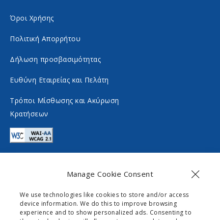
s
n
Όροι Χρήσης
o
s
c
o
Πολιτική Απορρήτου
i
c
Δήλωση προσβασιμότητας
a
i
Ευθύνη Εταιρείας και Πελάτη
l
a
m
l
Τρόποι Μίσθωσης και Ακύρωση
Κρατήσεων
e
m
d
e
i
d
a
i
Manage Cookie Consent
a
Επικοινωνία
We use technologies like cookies to store and/or access
device information. We do this to improve browsing
info@gogomobility.gr
experience and to show personalized ads. Consenting to