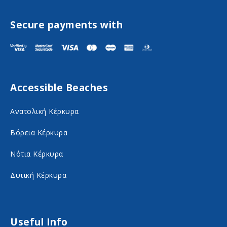
i
i
s
s
Secure payments with
i
i
t
t
F
I
Accessible Beaches
a
n
c
s
Ανατολική Κέρκυρα
e
t
Βόρεια Κέρκυρα
b
a
o
g
Νότια Κέρκυρα
o
r
Δυτική Κέρκυρα
k
a
o
m
n
o
Useful Info