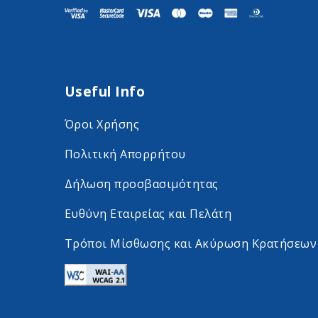
i
i
t
t
F
I
a
n
Useful Info
c
s
e
t
Όροι Χρήσης
b
a
Πολιτική Απορρήτου
o
g
o
r
Δήλωση προσβασιμότητας
k
a
Ευθύνη Εταιρείας και Πελάτη
o
m
Τρόποι Μίσθωσης και Ακύρωση Κρατήσεων
n
o
s
n
o
s