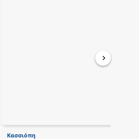
Κασσιόπη
Α