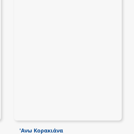
'Ανω Κορακιάνα