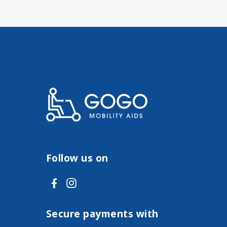
Follow us on
V
V
i
i
s
s
Secure payments with