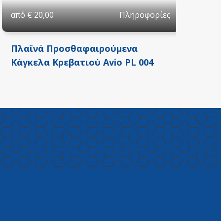
Πληροφορίες
από
€
20,00
απ
Πλαϊνά Προσθαφαιρούμενα
Τρ
Κάγκελα Κρεβατιού Avio PL 004
14