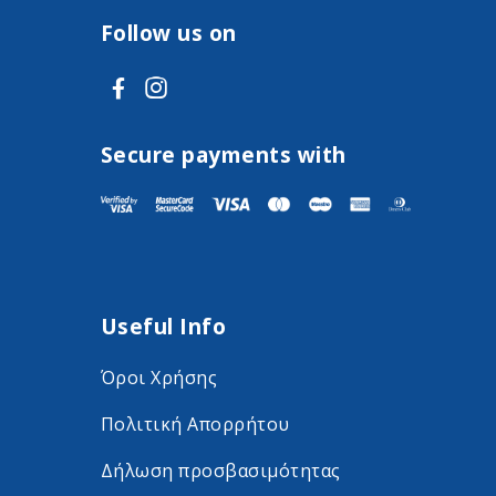
Follow us on
V
V
i
i
s
s
Secure payments with
i
i
t
t
F
I
a
n
Useful Info
c
s
e
t
Όροι Χρήσης
b
a
Πολιτική Απορρήτου
o
g
o
r
Δήλωση προσβασιμότητας