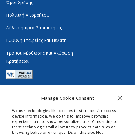
Όροι Χρήσης
o
s
c
o
Πολιτική Απορρήτου
i
c
Δήλωση προσβασιμότητας
a
i
Ευθύνη Εταιρείας και Πελάτη
l
a
m
l
Τρόποι Μίσθωσης και Ακύρωση
Κρατήσεων
e
m
d
e
i
d
a
i
Manage Cookie Consent
a
Επικοινωνία
We use technologies like cookies to store and/or access
device information. We do this to improve browsing
info@gogomobility.gr
experience and to show personalized ads. Consenting to
these technologies will allow us to process data such as
+30 6982903518
browsing behavior or unique IDs on this site. Not