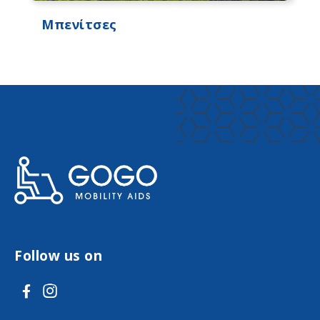
Μπενίτσες
Follow us on
V
V
i
i