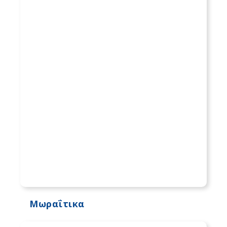
Μωραΐτικα