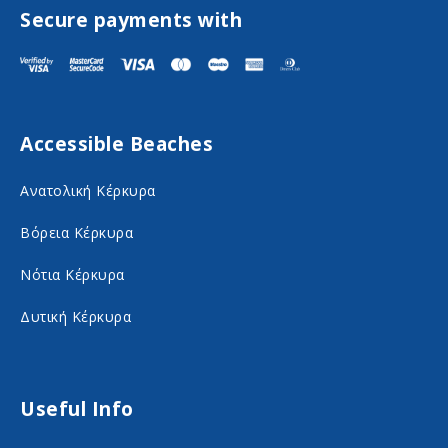
s
s
Secure payments with
i
i
t
t
F
I
Accessible Beaches
a
n
c
s
Ανατολική Κέρκυρα
e
t
Βόρεια Κέρκυρα
b
a
o
g
Νότια Κέρκυρα
o
r
Δυτική Κέρκυρα
k
a
o
m
n
o
Useful Info
s
n